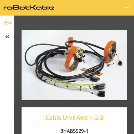
294
Cable Unit Axis 1-2-3
3HAB5529-1