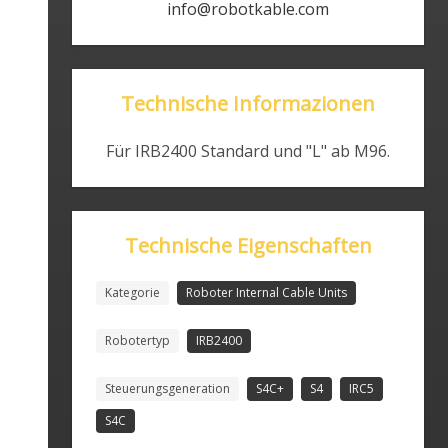
info@robotkable.com
Technische Informazionen
Für IRB2400 Standard und "L" ab M96.
Technische Eigenschaften
Kategorie
Roboter Internal Cable Units
Robotertyp
IRB2400
Steuerungsgeneration
S4C+
S4
IRC5
S4C