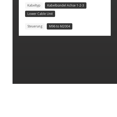
Kabeltyp
Kabelbündel Achse 1-2-3
Lower Cable Unit
Steuerung
M96 to M2004
Politique de confidentialité
Mentions légales
Plan du site