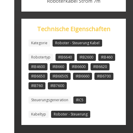
Roboterkabel Strom 7m
Technische Eigenschaften
Kategorie
Roboter - Steuerung Kabel
Robotertyp
IRB6640
IRB2600
IRB460
IRB4600
IRB660
IRB6600
IRB6620
IRB6650
IRB6650S
IRB6660
IRB6700
IRB760
IRB7600
Steuerungsgeneration
IRC5
Kabeltyp
Roboter - Steuerung