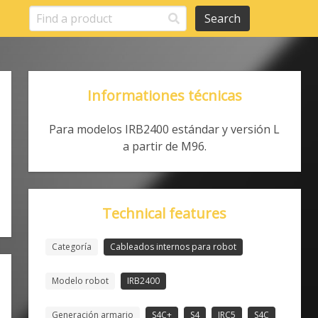
Search
Informationes técnicas
Para modelos IRB2400 estándar y versión L
a partir de M96.
Technical features
Categoría
Cableados internos para robot
Modelo robot
IRB2400
Generación armario
S4C+
S4
IRC5
S4C