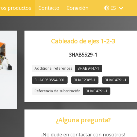
ros productos
Contacto
Conexión
ES
Cableado de ejes 1-2-3
3HAB5529-1
Additional references
3HAB9447-1
3HAC050554-001
3HAC2385-1
3HAC4791-1
Referencia de substitución
3HAC4791-1
¿Alguna pregunta?
¡No dude en contactar con nosotros!