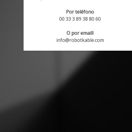
Por teléfono
00 33 3 89 38 80 60
O por emaill
info@robotkable.com