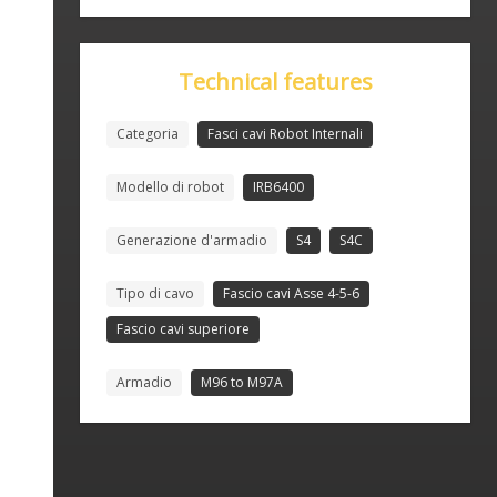
Technical features
Categoria
Fasci cavi Robot Internali
Modello di robot
IRB6400
Generazione d'armadio
S4
S4C
Tipo di cavo
Fascio cavi Asse 4-5-6
Fascio cavi superiore
Armadio
M96 to M97A