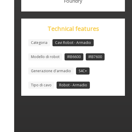
Foundry
Technical features
Categoria
Cavi Robot - Armadio
Modello di robot
IRB6600
IRB7600
Generazione d'armadio
S4C+
Tipo di cavo
Robot - Armadio