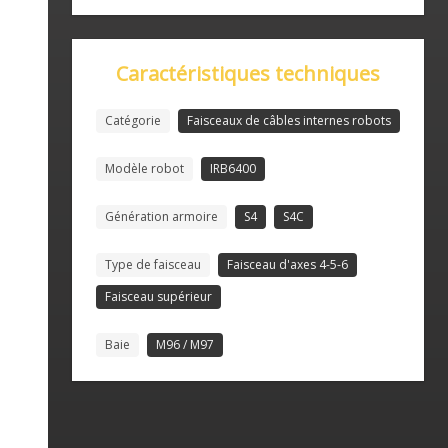
Caractéristiques techniques
Catégorie
Faisceaux de câbles internes robots
Modèle robot
IRB6400
Génération armoire
S4
S4C
Type de faisceau
Faisceau d'axes 4-5-6
Faisceau supérieur
Baie
M96 / M97