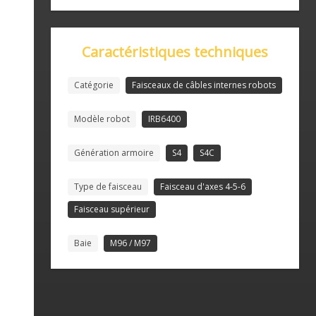
Caractéristiques techniques
Catégorie
Faisceaux de câbles internes robots
Modèle robot
IRB6400
Génération armoire
S4
S4C
Type de faisceau
Faisceau d'axes 4-5-6
Faisceau supérieur
Baie
M96 / M97